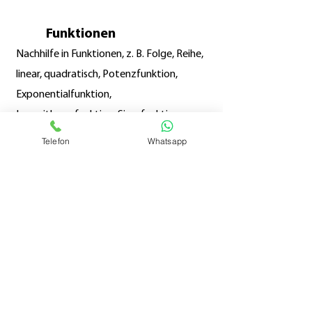
Funktionen
Nachhilfe in Funktionen, z. B. Folge, Reihe,
linear, quadratisch, Potenzfunktion,
Exponentialfunktion,
Logarithmusfunktion, Sinusfunktion,
Polynomfunktion.
Telefon
Whatsapp
Stochastik
Nachhilfe in Stochastik, z.B.
Wahrscheinlichkeit, Statistik,
Kombinatorik, Binomialkoeffizienten.
Ihre Fleissstuben-Vorteile